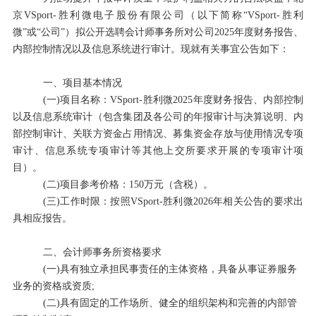
京VSport-胜利微电子股份有限公司（以下简称
“
VSport-胜利
微
”
或
“
公司
”
）拟公开选聘会计师事务所对公司
2025
年度财务报告、
内部控制情况以及信息系统进行审计。现就有关事宜公告如下：
一、项目基本情况
(一)
项目名称：VSport-胜利微
2025
年度财务报告、内部控制
以及信息系统审计（包含集团及各公司的年报审计与决算说明、内
部控制审计、关联方资金占用情况、募集资金存放与使用情况专项
审计、信息系统专项审计等其他上交所要求开展的专项审计项
目）。
(
二
)
项目参考价格：
150
万元（含税）。
(
三
)
工作时限：按照VSport-胜利微
2026
年相关公告的要求出
具相应报告。
二、会计师事务所资格要求
(一)
具有独立承担民事责任的主体资格，具备从事证券服务
业务的资格或资质
;
(
二
)
具有固定的工作场所、健全的组织架构和完善的内部管