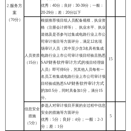
优秀：
40
分；良好：
3
0-
39
分；一般：
2.
服务方
20-29
分；差：
20
分
以下
案
（
70分）
根据推荐项目组人员配备规模，执业资
格（注册会计师等）、执业水平、执业
道德及是否参与过
集成电路行业上市公
司审计项目
等方面评分，满足
12
名
现
场
审计人员（其中至少含
3
名
具
有
集成
人员
资质
电路行业上市公司审计项目经验且熟悉
15
（
1
5
分）
SAP
财务软件审计方式的
项目经理级
人员）即可得
6
分，另
其他人员
每有一
名员工有
集成电路行业上市公司审计项
目经验或熟悉
SAP
财务软件审计方式
的
加
0.5
分，
同时具备加
1
分，
满分
1
5
分。
参选人
对审计项目
开展的全过程中信息
信息安全
安全
的措施等方面评分
措施
5
优秀：
5
分；良好：
4
分；一般：
2-3
（
5
分）
分；差：
1
分