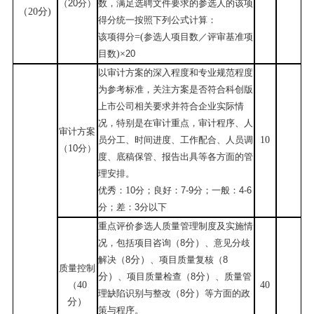
（
20
分）
数，满足
选聘
文件要求的
参选
人的该项
（
20分
)
得分统一按照下列公式计算：
该项得分
=(
参选人
项目数／评审基准项
目数
)×
20
以审计方案的深入程度和专业规范程度
为参考标准，关注方案是否符合
科创版
上市公司
相关要求并符合企业实际情
况，特别是在审计重点，审计程序、人
审计方案
员分工、时间进度、工作配合、人员调
10
（
1
0
分）
度、底稿保管、报告出具等各方面的管
理安排。
优秀：
1
0
分；良好：
7
-
9
分；一般：
4
-
6
分；差：
3
分
以下
重点评价
参选人
质量管理制度及实施情
况，包括项目咨询
（
8
分）
、意见分歧
解决
（
8
分）
、项目质量复核
（
8
质量控制
分）
、项目质量检查
（
8
分）
、质量管
（
40
40
理缺陷识别与整改
（
8
分）
等方面的政
分）
策与程序
。