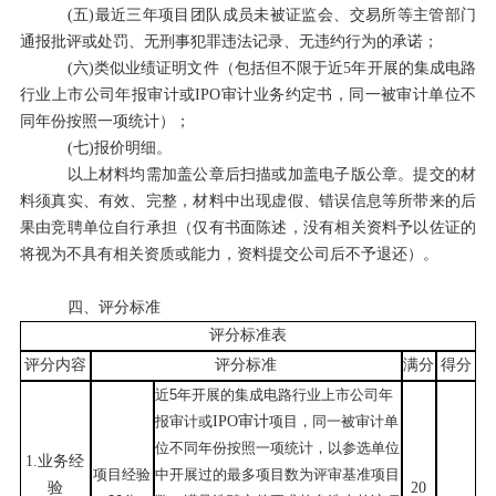
(五)
最近三年项目团队成员未被证监会、交易所等主管部门
通报批评或处罚、无刑事犯罪违法记录、无违约行为的承诺；
(六)
类似业绩证明文件（包括但不限于近
5
年开展的集成电路
行业上市公司年报审计或
IPO
审计业务约定书，同一被审计单位不
同年份按照一项统计）；
(七)
报价明细。
以上材料均需加盖公章后扫描或加盖电子版公章。提交的材
料须真实、有效、完整，材料中出现虚假、错误信息等所带来的后
果由竞聘单位自行承担（仅有书面陈述，没有相关资料予以佐证的
将视为不具有相关资质或能力，资料提交公司后不予退还）。
四、评分标准
评分标准表
评分内容
评分标准
满分
得分
近
5
年开展
的
集成电路行业上市公司年
报审计或
IPO
审计
项目
，同一被审计单
位不同年份按照一项统计，以
参选
单位
1.
业务经
项目经验
中开展过的最多项目数为评审基准项目
验
20