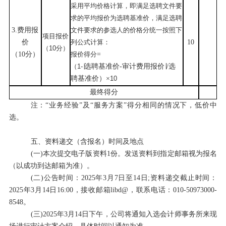
采用平均价格计算，即满足
选聘文件
要
求的平均报价为
选聘
基准价，满足
选聘
3.
费用报
文件
要求的
参选
人的价格分统一按照下
项目报价
价
列公式计算：
10
（
10
分）
（
10分）
报价得分
=
（
1-∣
选聘基准价
-
审计费用报价
∣/
选
聘基准价）
×
10
最终得分
注：
“
业务经验
”
及
“
服务方案
”
得分相同的情况下，低价中
选。
五、资料递交（含报名）时间及地点
(一)
本次提交电子版资料
1
份。发送资料到指定邮箱视为报名
（以成功到达邮箱为准）。
(二)
公告时间：
2025
年
3
月
7
日至
14
日
;
资料递交截止时间：
2025
年
3
月
14
日
16:00
，接收邮箱
libd@
，联系电话：
010-50973000-
8548
。
(三)2025
年
3
月
14
日下午，公司将通知入选会计师事务所来现