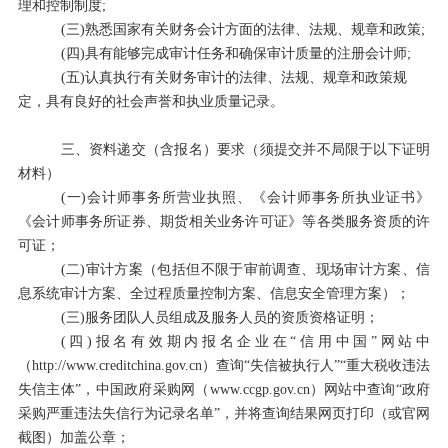
理和控制制度
;
(
三
)
熟悉国家有关财务会计方面的法律、法规、规章和政策
;
(
四
)
具有能够完成审计任务和确保审计质量的注册会计师
;
(
五
)
认真执行有关财务审计的法律、法规、规章和政策规
定，具有良好的社会声誉和执业质量记录。
三、资料递交（含报名）要求（须提交并不局限于以下证明
材料）
(一)
会计师事务所营业执照、《会计师事务所执业证书》
《会计师事务所证券、期货相关业务许可证》等各类服务资质的许
可证；
(二)
审计方案（包括但不限于审前调查、现场审计方案、信
息系统审计方案、全过程质量控制方案、信息安全管理方案）；
(三)
服务团队人员组成及服务人员的资质资格证明；
(四)
报名有效期内报名企业在
“
信用中国
”
网站中
（
http://www.creditchina.gov.cn
）查询
“
失信被执行人
”“
重大税收违法
失信主体
”
，中国政府采购网（
www.ccgp.gov.cn
）网站中查询
“
政府
采购严重违法失信行为记录名单
”
，并将查询结果网页打印（或官网
截图）加盖公章；